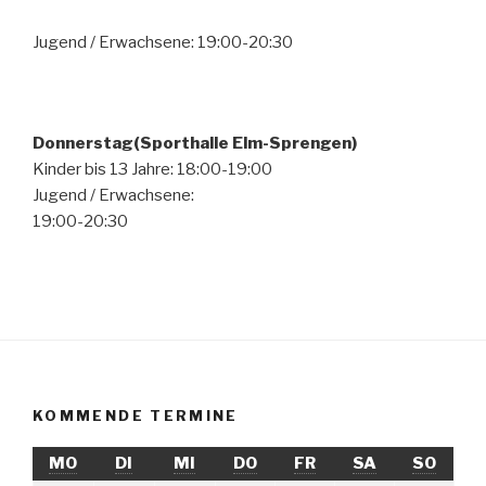
Jugend / Erwachsene: 19:00-20:30
Donnerstag(Sporthalle Elm-Sprengen)
Kinder bis 13 Jahre: 18:00-19:00
Jugend / Erwachsene:
19:00-20:30
KOMMENDE TERMINE
MONTAG
DIENSTAG
MITTWOCH
DONNERSTAG
FREITAG
SAMSTAG
SONN
MO
DI
MI
DO
FR
SA
SO