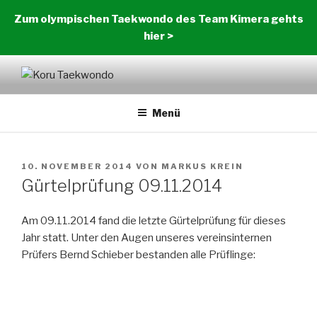
Zum
Zum olympischen Taekwondo des Team Kimera gehts
Inhalt
hier >
springen
KORU TAEKWONDO
KORU Taekwondo
Menü
VERÖFFENTLICHT
10. NOVEMBER 2014
VON
MARKUS KREIN
AM
Gürtelprüfung 09.11.2014
Am 09.11.2014 fand die letzte Gürtelprüfung für dieses
Jahr statt. Unter den Augen unseres vereinsinternen
Prüfers Bernd Schieber bestanden alle Prüflinge: