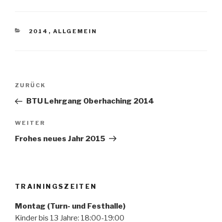
KATEGORIEN
2014
,
ALLGEMEIN
Beitragsnavigation
Vorheriger
ZURÜCK
Beitrag
BTU Lehrgang Oberhaching 2014
Nächster
WEITER
Beitrag
Frohes neues Jahr 2015
TRAININGSZEITEN
Montag (Turn- und Festhalle)
Kinder bis 13 Jahre: 18:00-19:00