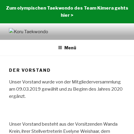
Zum
Zum olympischen Taekwondo des Team Kimera gehts
Inhalt
hier >
springen
KORU TAEKWONDO
KORU Taekwondo
Menü
DER VORSTAND
Unser Vorstand wurde von der Mitgliederversammlung
am 09.03.2019 gewählt und zu Beginn des Jahres 2020
ergänzt.
Unser Vorstand besteht aus der Vorsitzenden Wanda
Krein, ihrer Stellvertreterin Evelyne Weishaar, dem