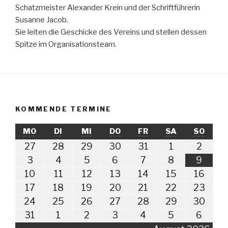
Schatzmeister Alexander Krein und der Schriftführerin
Susanne Jacob.
Sie leiten die Geschicke des Vereins und stellen dessen
Spitze im Organisationsteam.
KOMMENDE TERMINE
MONTAG
DIENSTAG
MITTWOCH
DONNERSTAG
FREITAG
SAMSTAG
SONN
MO
DI
MI
DO
FR
SA
SO
27.
28.
29.
30.
31.
1.
2.
27
28
29
30
31
1
2
Juli
Juli
Juli
Juli
Juli
August
Augus
3.
4.
5.
6.
7.
8.
9.
3
4
5
6
7
8
9
2026
2026
2026
2026
2026
2026
2026
August
August
August
August
August
August
Augus
10.
11.
12.
13.
14.
15.
16.
10
11
12
13
14
15
16
2026
2026
2026
2026
2026
2026
2026
August
August
August
August
August
August
Augu
17.
18.
19.
20.
21.
22.
23.
17
18
19
20
21
22
23
2026
2026
2026
2026
2026
2026
2026
August
August
August
August
August
August
Augu
24.
25.
26.
27.
28.
29.
30.
24
25
26
27
28
29
30
2026
2026
2026
2026
2026
2026
2026
August
August
August
August
August
August
Augu
31.
1.
2.
3.
4.
5.
6.
31
1
2
3
4
5
6
2026
2026
2026
2026
2026
2026
2026
August
September
September
September
September
September
Sept